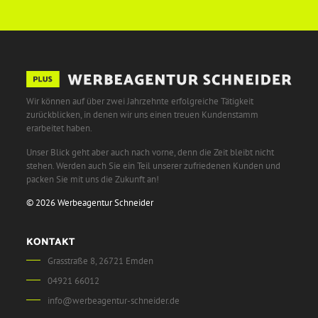
Wir können auf über zwei Jahrzehnte erfolgreiche Tätigkeit
zurückblicken, in denen wir uns einen treuen Kundenstamm
erarbeitet haben.
Unser Blick geht aber auch nach vorne, denn die Zeit bleibt nicht
stehen. Werden auch Sie ein Teil unserer zufriedenen Kunden und
packen Sie mit uns die Zukunft an!
© 2026 Werbeagentur Schneider
KONTAKT
Grasstraße 8, 26721 Emden
04921 66012
info@werbeagentur-schneider.de