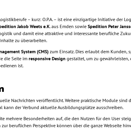
stikberufe – kurz: O.P.A. – ist eine einzigartige Initiative der Lo
pedition Jakob Weets e.K
. aus Emden sowie
Spedition Peter Jans
ogistik und damit eine attraktive und interessante berufliche Zuku
Inhalte zu überarbeiten.
nagement System (CMS)
zum Einsatz. Dies erlaubt dem Kunden,
e die Seite im
responsive Design
gestaltet, um zu gewährleisten,
edienen ist.
n
tuelle Nachrichten veröffentlicht. Weitere praktische Module sin
tal kann der Verbund aktuelle Ausbildungsplätze ausschreiben.
e mehrere Besonderheiten auf, die den Nutzen für den User steiger
zur beruflichen Perspektive können über die ganze Webseite hinw