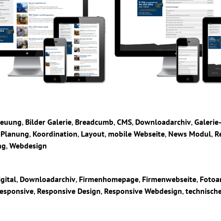
reuung
,
Bilder Galerie
,
Breadcumb
,
CMS
,
Downloadarchiv
,
Galerie
 Planung
,
Koordination
,
Layout
,
mobile Webseite
,
News Modul
,
R
ng
,
Webdesign
igital
,
Downloadarchiv
,
Firmenhomepage
,
Firmenwebseite
,
Fotoa
esponsive
,
Responsive Design
,
Responsive Webdesign
,
technisch