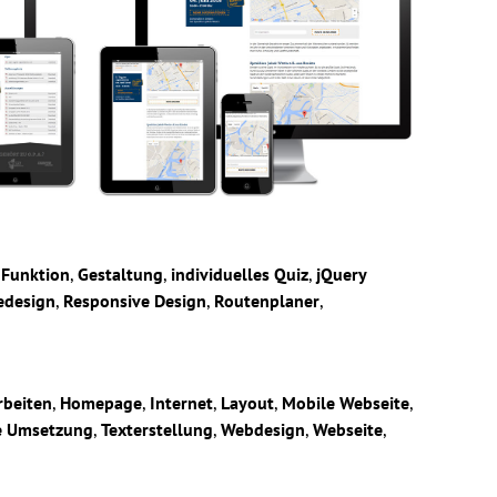
-Funktion
,
Gestaltung
,
individuelles Quiz
,
jQuery
edesign
,
Responsive Design
,
Routenplaner
,
rbeiten
,
Homepage
,
Internet
,
Layout
,
Mobile Webseite
,
e Umsetzung
,
Texterstellung
,
Webdesign
,
Webseite
,