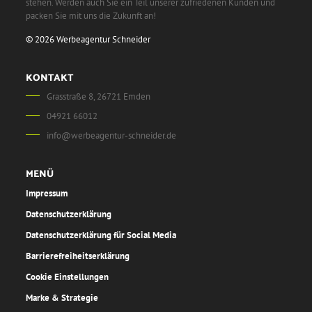
stehen. Werden auch Sie ein Teil unserer zufriedenen Kunden und
packen Sie mit uns die Zukunft an!
© 2026 Werbeagentur Schneider
KONTAKT
Grasstraße 8, 26721 Emden
04921 66012
info@werbeagentur-schneider.de
MENÜ
Impressum
Datenschutzerklärung
Datenschutzerklärung für Social Media
Barrierefreiheitserklärung
Cookie Einstellungen
Marke & Strategie