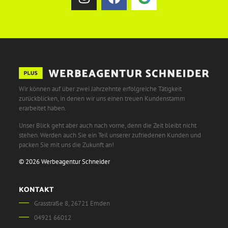
Wir können auf über zwei Jahrzehnte erfolgreiche Tätigkeit
zurückblicken, in denen wir uns einen treuen Kundenstamm
erarbeitet haben.
Unser Blick geht aber auch nach vorne, denn die Zeit bleibt nicht
stehen. Werden auch Sie ein Teil unserer zufriedenen Kunden und
packen Sie mit uns die Zukunft an!
© 2026 Werbeagentur Schneider
KONTAKT
Grasstraße 8, 26721 Emden
04921 66012