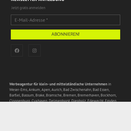
Jetzt gratis anmelden
Werbeagentur für klein- und mittelständische Unternehmen
in
Weser-Ems, Ankum, Apen, Aurich, Bad Zwischenahn, Bad Essen,
Barßel, Bassum, Brake, Bramsche, Bremen, Bremerhaven, Bockhorn,
Cloppenburg, Cuxhaven, Delmenhorst, Diepholz, Edewecht, Emden,
Esens, Essen, Friesoythe, Ganderkesee, Garrel, Groß Ippener,
Großefehn, Ibbenbüren, Jever, Kirchhatten, Lastrup, Leer, Lemwerder,
Lingen, Lohne, Löningen, Lübbecke,
Meppen
, Minden, Molbergen,
Nienburg, Norden, Nordenham, Nordhorn, Oldenburg, Osnabrück,
Papenburg, Petershagen, Rahden, Rastede, Rhauderfehn, Rheine,