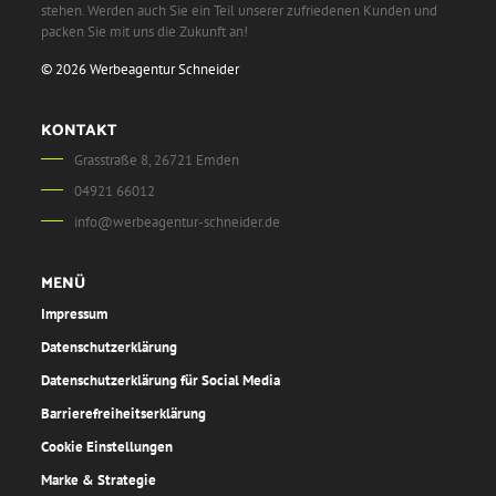
stehen. Werden auch Sie ein Teil unserer zufriedenen Kunden und
packen Sie mit uns die Zukunft an!
© 2026 Werbeagentur Schneider
KONTAKT
Grasstraße 8, 26721 Emden
04921 66012
info@werbeagentur-schneider.de
MENÜ
Impressum
Datenschutzerklärung
Datenschutzerklärung für Social Media
Barrierefreiheitserklärung
Cookie Einstellungen
Marke & Strategie