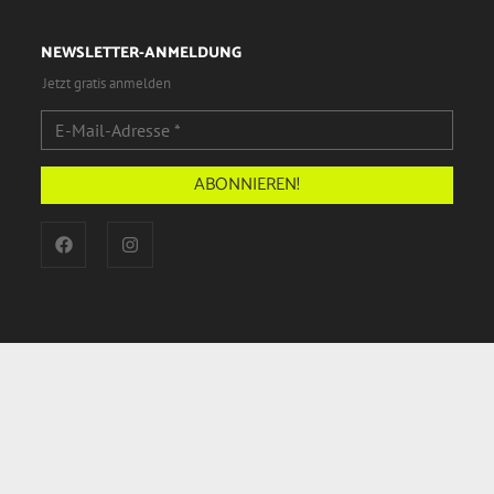
NEWSLETTER-ANMELDUNG
Jetzt gratis anmelden
Werbeagentur für klein- und mittelständische Unternehmen
in
Weser-Ems, Ankum, Apen, Aurich, Bad Zwischenahn, Bad Essen,
Barßel, Bassum, Brake, Bramsche, Bremen, Bremerhaven, Bockhorn,
Cloppenburg, Cuxhaven, Delmenhorst, Diepholz, Edewecht, Emden,
Esens, Essen, Friesoythe, Ganderkesee, Garrel, Groß Ippener,
Großefehn, Ibbenbüren, Jever, Kirchhatten, Lastrup, Leer, Lemwerder,