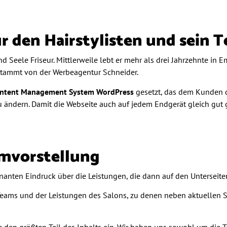
ür den Hairstylisten und sein 
 und Seele Friseur. Mittlerweile lebt er mehr als drei Jahrzehnte
 stammt von der Werbeagentur Schneider.
ntent Management Sy
stem WordPress
gesetzt, das dem Kunden di
 ändern. Damit die Webseite auch auf jedem Endgerät gleich gut
mvorstellung
nanten Eindruck über die Leistungen, die dann auf den Unterseite
 Teams und der Leistungen des Salons, zu denen neben aktuellen S
e den größten Teil des Inhalts ein. Wir haben uns sowohl um die