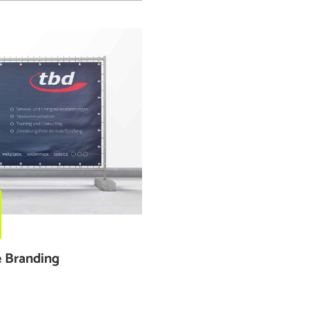
e Branding
Plakatkampagn