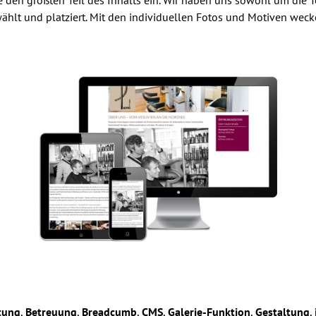
ewählt und platziert. Mit den individuellen Fotos und Motiven wec
tung
,
Betreuung
,
Breadcumb
,
CMS
,
Galerie-Funktion
,
Gestaltung
,