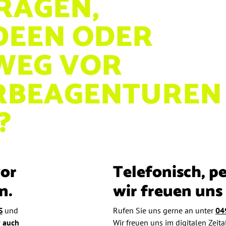
FRAGEN,
DEEN ODER
WEG VOR
RBEAGENTUREN
?
vor
Telefonisch, pe
n.
wir freuen uns 
S
und
Rufen Sie uns gerne an unter
04
r auch
Wir freuen uns im digitalen Zeita