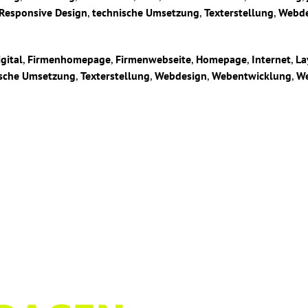
Responsive Design
,
technische Umsetzung
,
Texterstellung
,
Webde
igital
,
Firmenhomepage
,
Firmenwebseite
,
Homepage
,
Internet
,
La
ische Umsetzung
,
Texterstellung
,
Webdesign
,
Webentwicklung
,
We