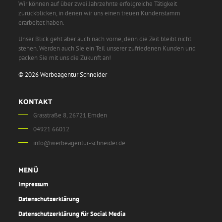
Wir können auf über zwei Jahrzehnte erfolgreiche Tätigkeit
zurückblicken, in denen wir uns einen treuen Kundenstamm
erarbeitet haben.
Unser Blick geht aber auch nach vorne, denn die Zeit bleibt nicht
stehen. Werden auch Sie ein Teil unserer zufriedenen Kunden und
packen Sie mit uns die Zukunft an!
© 2026 Werbeagentur Schneider
KONTAKT
Grasstraße 8, 26721 Emden
04921 66012
info@werbeagentur-schneider.de
MENÜ
Impressum
Datenschutzerklärung
Datenschutzerklärung für Social Media