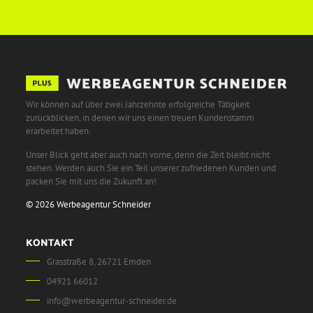
Wir können auf über zwei Jahrzehnte erfolgreiche Tätigkeit
zurückblicken, in denen wir uns einen treuen Kundenstamm
erarbeitet haben.
Unser Blick geht aber auch nach vorne, denn die Zeit bleibt nicht
stehen. Werden auch Sie ein Teil unserer zufriedenen Kunden und
packen Sie mit uns die Zukunft an!
© 2026 Werbeagentur Schneider
KONTAKT
Grasstraße 8, 26721 Emden
04921 66012
info@werbeagentur-schneider.de