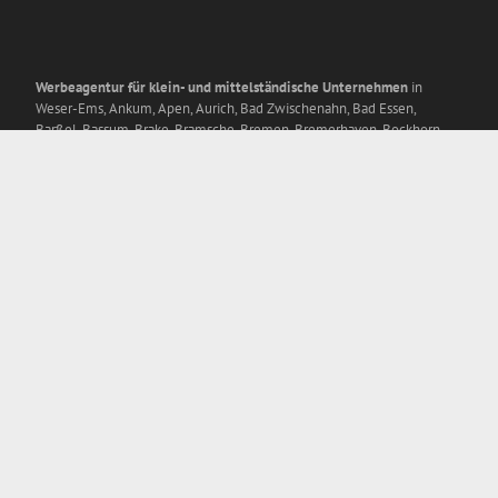
Werbeagentur für klein- und mittelständische Unternehmen
in
Weser-Ems, Ankum, Apen, Aurich, Bad Zwischenahn, Bad Essen,
Barßel, Bassum, Brake, Bramsche, Bremen, Bremerhaven, Bockhorn,
Cloppenburg, Cuxhaven, Delmenhorst, Diepholz, Edewecht, Emden,
Esens, Essen, Friesoythe, Ganderkesee, Garrel, Groß Ippener,
Großefehn, Ibbenbüren, Jever, Kirchhatten, Lastrup, Leer, Lemwerder,
Lingen, Lohne, Löningen, Lübbecke,
Meppen
, Minden, Molbergen,
Nienburg, Norden, Nordenham, Nordhorn, Oldenburg, Osnabrück,
Papenburg, Petershagen, Rahden, Rastede, Rhauderfehn, Rheine,
Ritterhude, Schortens, Sögel, Strücklingen, Stuhr, Sulingen, Varel,
Vechta, Verden, Wagenfeld, Wardenburg, Westerstede, Weyhe,
Wiefelstede, Wiesmoor, Wildeshausen, Wilhelmshaven, Wittmund,
Zetel, Ammerland, Emsland, Friesland, Osterholz-Scharmbeck,
Ostfriesland, Wesermarsch, Grafschaft Bentheim,
Bielefeld
, Gütersloh,
Halle/Westfalen, Detmold. Osnabrück, Paderborn, Herford, Münster,
Lippstadt, Holzminden, Bad Oeyenhausen, Hamm, Kassel.
Die Werbeagentur für Ihre Entwicklung und Erstellung für Werbe-
und Marketingstrategie, Positionierung, Mitbewerber- und
Kundenanalyse, Kundenansprache, Layout und Programmierung Ihrer