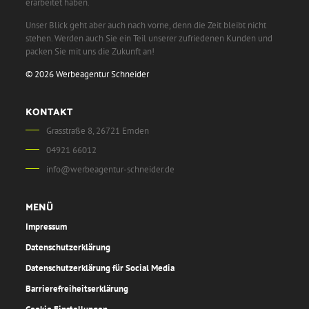
erarbeitet haben.
Unser Blick geht aber auch nach vorne, denn die Zeit bleibt nicht
stehen. Werden auch Sie ein Teil unserer zufriedenen Kunden und
packen Sie mit uns die Zukunft an!
© 2026 Werbeagentur Schneider
KONTAKT
Grasstraße 8, 26721 Emden
04921 66012
info@werbeagentur-schneider.de
MENÜ
Impressum
Datenschutzerklärung
Datenschutzerklärung für Social Media
Barrierefreiheitserklärung